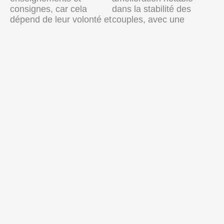
consignes, car cela
dans la stabilité des
dépend de leur volonté et
couples, avec une
de leur engagement, qui
augmentation des
ne se manifestent
relations durables, signe
souvent qu’après un
d’une meilleure gestion
travail conséquent et de
des responsabilités
nombreux sacrifices.
familiales.
D’autre part, la
De plus, le décrochage
disponibilité financière
scolaire diminue, ce qui
est un frein majeur,
témoigne d’une prise de
limitant notre capacité à
conscience croissante de
répondre à tous les
l’importance de
besoins exprimés, qu’il
l’éducation.
s’agisse de soutien
matériel, de soins ou
Les résultats scolaires
d’autres formes
des enfants s’améliorent
d’accompagnement
également, ce qui montre
nécessaires au bien-être
que nos efforts pour
des familles.
éduquer à la parentalité