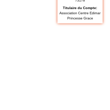
73178
Titulaire du Compte:
nou
Association Centre Edimar
Princesse Grace
s à
éga