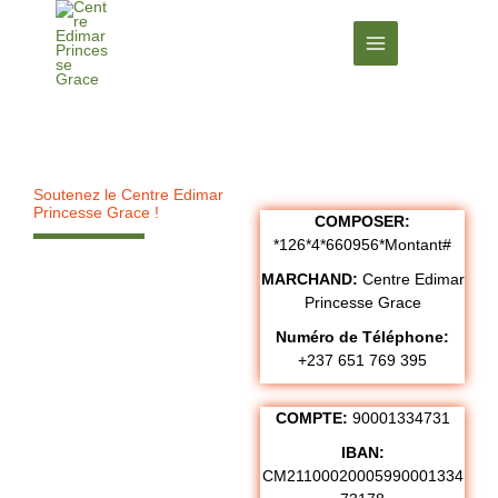
Aller
au
contenu
Soutenez le Centre Edimar
Princesse Grace !
COMPOSER:
*126*4*660956*Montant#
Aide
MARCHAND:
Centre Edimar
Princesse Grace
Numéro de Téléphone:
+237 651 769 395
z-
COMPTE:
90001334731
IBAN:
CM21100020005990001334