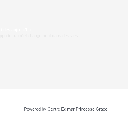
t dès aujourd'hui !
apporter un réel changement dans des vies.
Powered by Centre Edimar Princesse Grace