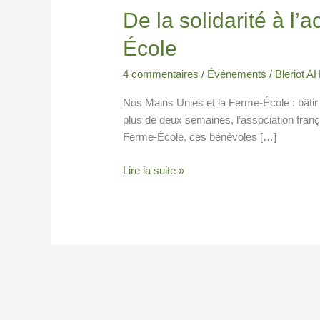
De
De la solidarité à l’a
la
École
solidarité
à
4 commentaires
/
Événements
/
Bleriot 
l’action
:
Nos Mains Unies et la Ferme-École : bâtir
six
plus de deux semaines, l’association fran
jeunes
Ferme-École, ces bénévoles […]
construisent
l’avenir
Lire la suite »
à
la
Ferme-
École