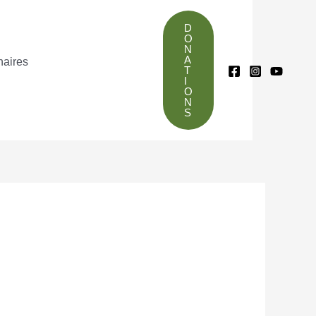
D
O
N
A
naires
T
I
O
N
S