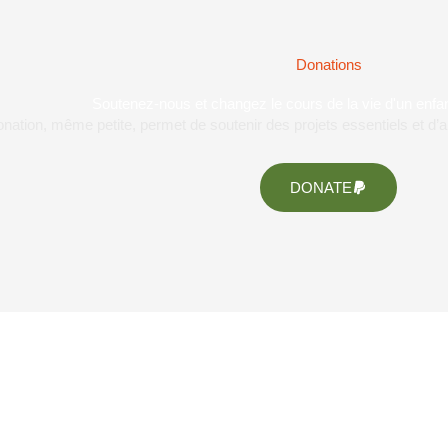
Donations
Soutenez-nous et changez le cours de la vie d'un enfan
ation, même petite, permet de soutenir des projets essentiels et d’
DONATE