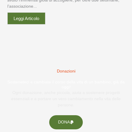
avuto l’immensa gioia di accogliere, per oltre due settimane,
l’associazione...
Leggi Articolo
Donazioni
Sosteneteci e cambiate il corso della vita di un bambino, già da
oggi!
Ogni donazione, anche piccola, aiuta a sostenere progetti
essenziali e a portare un vero cambiamento nella vita delle
persone.
DONA