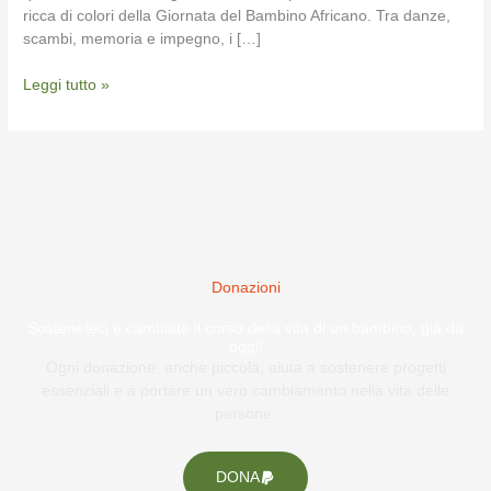
ricca di colori della Giornata del Bambino Africano. Tra danze,
scambi, memoria e impegno, i […]
Leggi tutto »
Donazioni
Sosteneteci e cambiate il corso della vita di un bambino, già da
oggi!
Ogni donazione, anche piccola, aiuta a sostenere progetti
essenziali e a portare un vero cambiamento nella vita delle
persone.
DONA